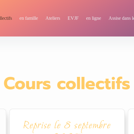
lectifs
en famille
Ateliers
EVJF
en ligne
Assise dans l
Cours collectifs
Reprise le 8 septembre