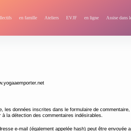
lectifs
en famille
Ateliers
EVJF
en ligne
Assise dans l
ww.yogaaemporter.net
 les données inscrites dans le formulaire de commentaire, m
r à la détection des commentaires indésirables.
resse e-mail (également appelée hash) peut être envoyée au 